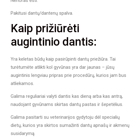
Nenoras ėsti.
Pakitusi dantų/dantenų spalva.
Kaip prižiūrėti
augintinio dantis:
Yra keletas būdų kaip pasirūpinti dantų priežiūra. Tai
turėtumėte atlikti kol gyvūnas yra dar jaunas – jūsų
augintinis lengviau pripras prie procedūrų, kurios jam bus
atliekamos.
Galima reguliariai valyti dantis kas dieną arba kas antrą,
naudojant gyvūnams skirtas dantų pastas ir šepetėlius.
Galima pasitarti su veterinarijos gydytoju dėl specialių
dietų, kurios yra skirtos sumažinti dantų apnašų ir akmenų
susidarymą.