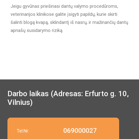
Jeigu gyvūnas priešinasi dantų valymo procedūroms,
veterinarijos klinikose galite įsigyti papildų, kurie skirti
šalinti blogą kvapą, sklindantį iš nasrų, ir mažinančių dantų
apnašų susidarymo riziką.
Darbo laikas (Adresas: Erfurto g. 10,
Vilnius)
069000027
Tel.Nr: