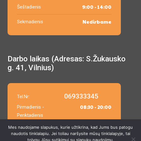
9:00 - 14:00
Šeštadienis
Nedirbame
Sekmadienis
Darbo laikas (Adresas: S.Žukausko
g. 41, Vilnius)
069333345
Tel.Nr:
08:30 - 20:00
Pirmadienis -
Penktadienis
Mes naudojame slapukus, kurie užtikrina, kad Jums bus patogu
9:00 - 14:00
Šeštadienis
naudotis tinklalapiu. Jei toliau naršysite mūsų tinklalapyje, tai
tolygu Jūsų sutikimui su slapukų naudojimu.